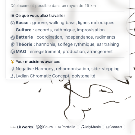
Déplacement possible dans un rayon de 25 km
Ce que vous allez travailler
Basse
: groove, walking bass, lignes mélodiques
Guitare
: accords, rythmique, improvisation
Batterie
: coordination, indépendance, rudiments
Théorie
: harmonie, solfège rythmique, ear training
MAO
: enregistrement, production, arrangement
Pour musiciens avancés
Negative Harmony, reharmonisation, side-stepping
Lydian Chromatic Concept, polytonalité
Analyses : Coltrane, Metheny, Scofield, Holdsworth
Tarifs et modalités
À domicile
: 40 €/h — CESU accepté
En visio
: 30 €/h — France entière
Pack 10 cours
: 350 € (-50 €)
Cours d’essai
Voir les vidéos
Lil Works
Cours
Portfolio
JolyMusic
Contact