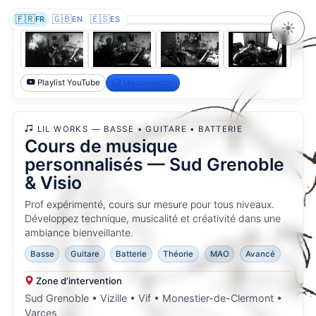
🇫🇷
🇬🇧
🇪🇸
FR
EN
ES
☀️
Playlist YouTube
Me contacter
LIL WORKS — BASSE • GUITARE • BATTERIE
Cours de musique
personnalisés — Sud Grenoble
& Visio
Prof expérimenté, cours sur mesure pour tous niveaux.
Développez technique, musicalité et créativité dans une
ambiance bienveillante.
Basse
Guitare
Batterie
Théorie
MAO
Avancé
Zone d’intervention
Sud Grenoble • Vizille • Vif • Monestier-de-Clermont •
Varces