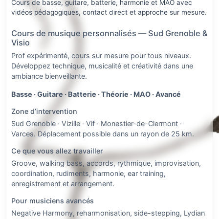
Cours de basse, guitare, batterie, harmonie et MAO avec
vidéos pédagogiques, contact direct et approche sur mesure.
Cours de musique personnalisés — Sud Grenoble &
Visio
Prof expérimenté, cours sur mesure pour tous niveaux.
Développez technique, musicalité et créativité dans une
ambiance bienveillante.
Basse · Guitare · Batterie · Théorie · MAO · Avancé
Zone d’intervention
Sud Grenoble · Vizille · Vif · Monestier-de-Clermont ·
Varces. Déplacement possible dans un rayon de 25 km.
Ce que vous allez travailler
Groove, walking bass, accords, rythmique, improvisation,
coordination, rudiments, harmonie, ear training,
enregistrement et arrangement.
Pour musiciens avancés
Negative Harmony, reharmonisation, side-stepping, Lydian