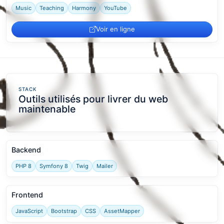
Music
Teaching
Harmony
YouTube
Voir en ligne
STACK
Outils utilisés pour livrer du web
maintenable
Backend
PHP 8
Symfony 8
Twig
Mailer
Frontend
JavaScript
Bootstrap
CSS
AssetMapper