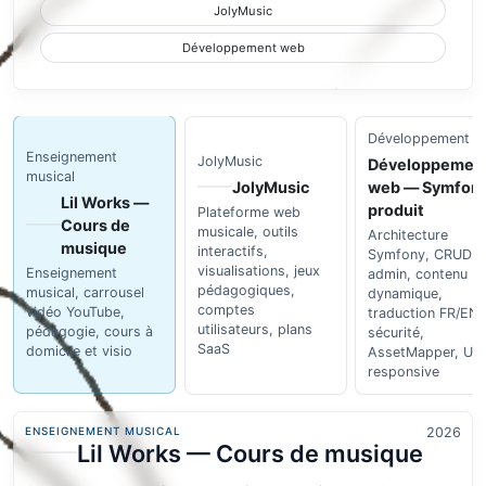
JolyMusic
Développement web
Développement w
Enseignement
JolyMusic
Développemen
musical
JolyMusic
web — Symfony
Lil Works —
produit
Plateforme web
Cours de
musicale, outils
Architecture
musique
interactifs,
Symfony, CRUD
visualisations, jeux
Enseignement
admin, contenu
pédagogiques,
musical, carrousel
dynamique,
comptes
vidéo YouTube,
traduction FR/EN/
utilisateurs, plans
pédagogie, cours à
sécurité,
SaaS
domicile et visio
AssetMapper, UI
responsive
ENSEIGNEMENT MUSICAL
2026
Lil Works — Cours de musique