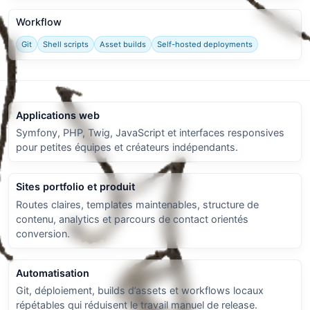
Workflow
Git
Shell scripts
Asset builds
Self-hosted deployments
Applications web
Symfony, PHP, Twig, JavaScript et interfaces responsives
pour petites équipes et créateurs indépendants.
Sites portfolio et produit
Routes claires, templates maintenables, structure de
contenu, analytics et parcours de contact orientés
conversion.
Automatisation
Git, déploiement, builds d’assets et workflows locaux
répétables qui réduisent le travail manuel de release.